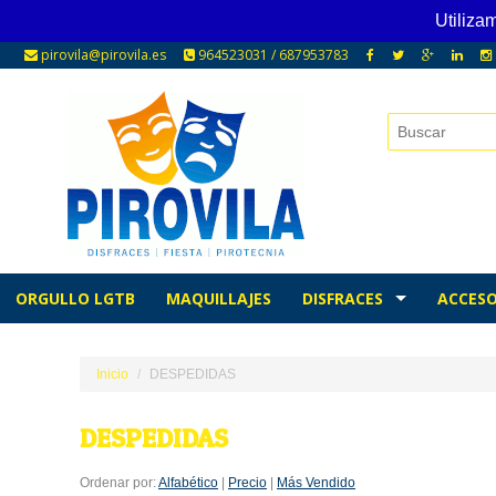
Utiliza
pirovila@pirovila.es
964523031 / 687953783
ORGULLO LGTB
MAQUILLAJES
DISFRACES
ACCESO
Inicio
DESPEDIDAS
DESPEDIDAS
Ordenar por:
Alfabético
|
Precio
|
Más Vendido