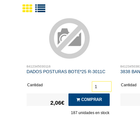
8412345030116
8412345038
DADOS POSTURAS BOTE*25 R-3011C
3838 BA
Cantidad
Cantidad
COMPRAR
2,06€
187
unidades en stock