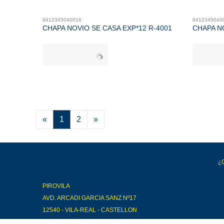
8412345040016
8412345040
CHAPA NOVIO SE CASA EXP*12 R-4001
CHAPA NO
«
1
2
»
¿
PIROVILA
AVD. ARCADI GARCIA SANZ Nº17
12540 - VILA-REAL - CASTELLON
964523031 / 687953783