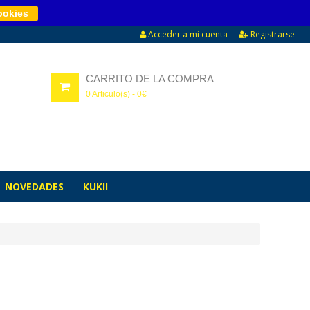
ookies
Acceder a mi cuenta
Registrarse
CARRITO DE LA COMPRA
0
Articulo(s) -
0
€
NOVEDADES
KUKII