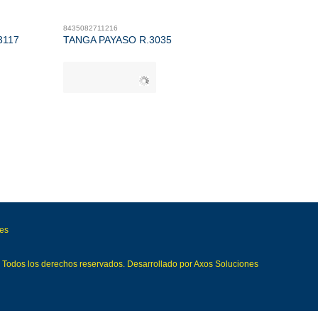
8435082711216
3117
TANGA PAYASO R.3035
ies
Todos los derechos reservados. Desarrollado por
Axos Soluciones