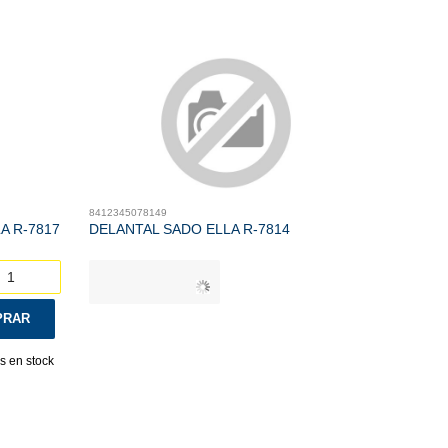
8412345078149
A R-7817
DELANTAL SADO ELLA R-7814
RAR
 en stock