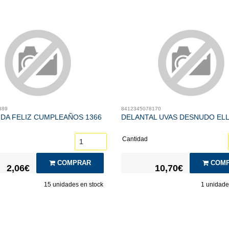
389
8412345078170
NDA FELIZ CUMPLEAÑOS 1366
DELANTAL UVAS DESNUDO ELL
Cantidad
COMPRAR
COMP
2,06€
10,70€
15
unidades en stock
1
unidades