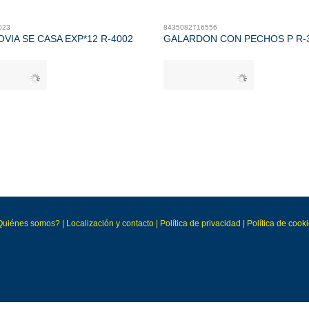
023
8435082716556
VIA SE CASA EXP*12 R-4002
GALARDON CON PECHOS P R-
Quiénes somos?
|
Localización y contacto
|
Política de privacidad
|
Política de cook