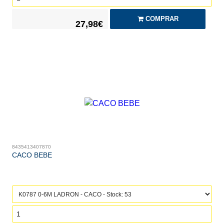
COMPRAR
27,98€
8435413407870
CACO BEBE