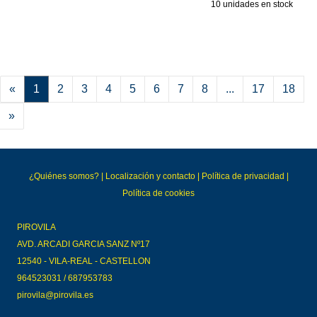
10
unidades en stock
«
1
2
3
4
5
6
7
8
...
17
18
»
¿Quiénes somos?
|
Localización y contacto
|
Política de privacidad
|
Política de cookies
PIROVILA
AVD. ARCADI GARCIA SANZ Nº17
12540 - VILA-REAL - CASTELLON
964523031 / 687953783
pirovila@pirovila.es