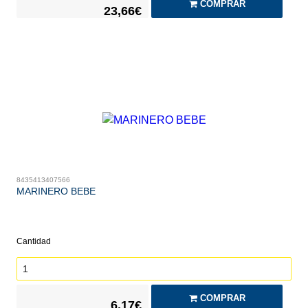
COMPRAR
23,66€
8435413407566
MARINERO BEBE
Cantidad
COMPRAR
6,17€