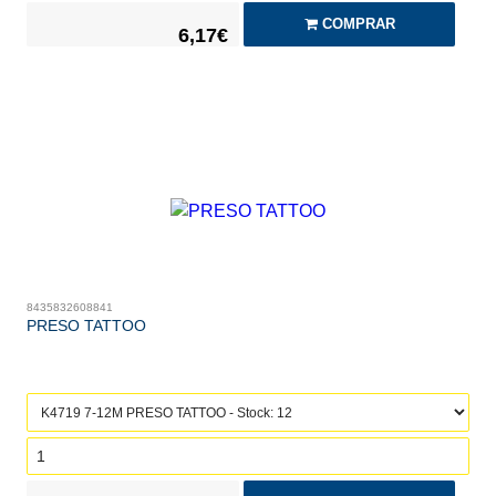
COMPRAR
6,17€
8435832608841
PRESO TATTOO