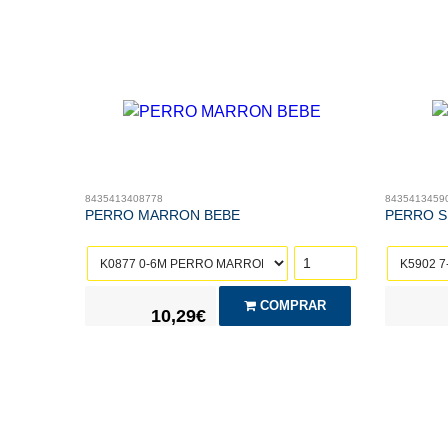
8435413408778
8435413459
PERRO MARRON BEBE
PERRO S
COMPRAR
10,29€