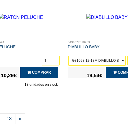
524
8434077810989
ELUCHE
DIABLILLO BABY
COMPRAR
COMP
10,29€
19,54€
18
unidades en stock
18
»