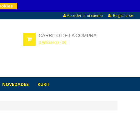
ookies
Acceder a mi cuenta
Registrarse
CARRITO DE LA COMPRA
0
Articulo(s) -
0
€
NOVEDADES
KUKII