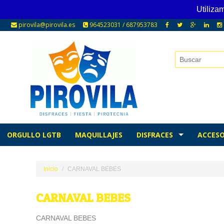
Utiliza
pirovila@pirovila.es
964523031 / 687953783
ORGULLO LGTB
MAQUILLAJES
DISFRACES
ACCESO
Inicio
CARNAVAL BEBES
CARNAVAL BEBES
CARNAVAL BEBES