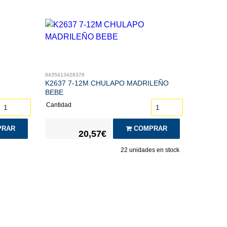
8435413426376
K2637 7-12M CHULAPO MADRILEÑO
BEBE
Cantidad
COMPRAR
RAR
20,57€
22
unidades en stock