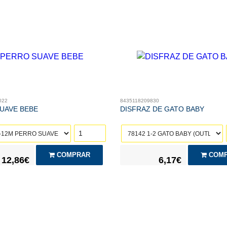
022
8435118209830
UAVE BEBE
DISFRAZ DE GATO BABY
COMPRAR
COMP
12,86€
6,17€