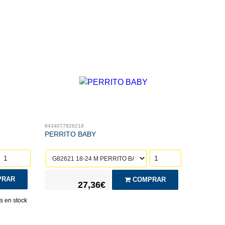
8434077826218
PERRITO BABY
RAR
COMPRAR
27,36€
 en stock