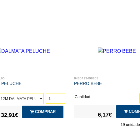
165
8435413408853
 PELUCHE
PERRO BEBE
Cantidad
COMP
COMPRAR
6,17€
32,91€
19
unidades