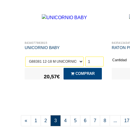
8434077883815
8435413434
UNICORNIO BABY
RATON P
Cantidad
COMPRAR
20,57€
«
1
2
3
4
5
6
7
8
...
17