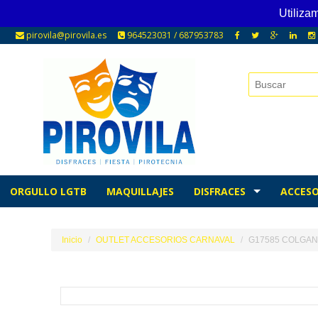
Utiliza
pirovila@pirovila.es
964523031 / 687953783
ORGULLO LGTB
MAQUILLAJES
DISFRACES
ACCESO
Inicio
OUTLET ACCESORIOS CARNAVAL
G17585 COLGAN