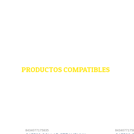
PRODUCTOS COMPATIBLES
8434077175835
8434077175