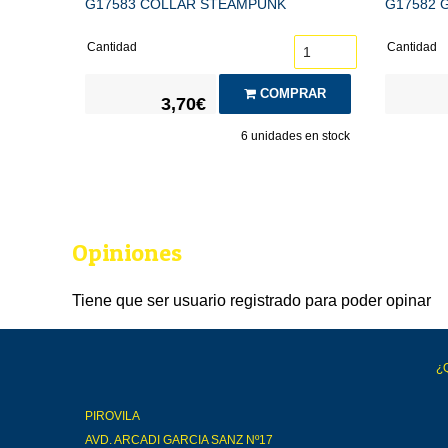
G17583 COLLAR STEAMPUNK
G17582 
Cantidad
Cantidad
COMPRAR
3,70€
6
unidades en stock
Opiniones
Tiene que ser usuario registrado para poder opinar
¿
PIROVILA
AVD. ARCADI GARCIA SANZ Nº17