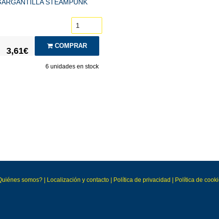
GARGANTILLA STEAMPUNK
COMPRAR
3,61€
6
unidades en stock
Quiénes somos?
|
Localización y contacto
|
Política de privacidad
|
Política de cook