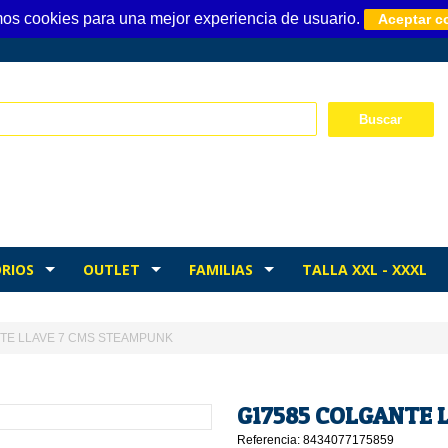
mos cookies para una mejor experiencia de usuario.
Aceptar c
RIOS
OUTLET
FAMILIAS
TALLA XXL - XXXL
TE LLAVE 7 CMS STEAMPUNK
G17585 COLGANTE 
Referencia: 8434077175859