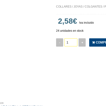
COLLARES / JOYAS / COLGANTES /
2,58€
Iva incluido
24 unidades en stock
-
+
COMP
828