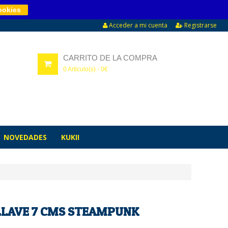
ookies
Acceder a mi cuenta
Registrarse
CARRITO DE LA COMPRA
0
Articulo(s) -
0
€
NOVEDADES
KUKII
LLAVE 7 CMS STEAMPUNK