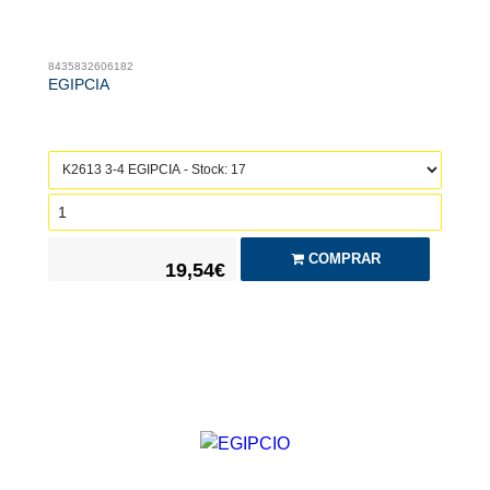
8435832606182
EGIPCIA
COMPRAR
19,54€