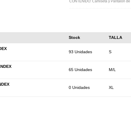
CONTENIDO: Camiseta y Pantalón de
Stock
TALLA
DEX
93 Unidades
S
ANDEX
65 Unidades
M/L
NDEX
0 Unidades
XL