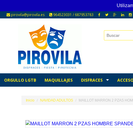
Utiliza
pirovila@pirovila.es
964523031 / 687953783
ORGULLO LGTB
MAQUILLAJES
DISFRACES
ACCESO
Inicio
NAVIDAD ADULTOS
MAILLOT MARRON 2 PZAS HO