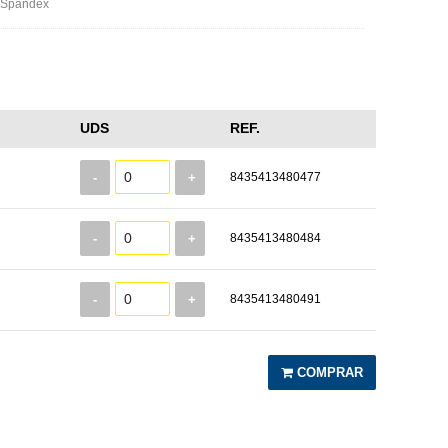
 Spandex
UDS
REF.
-
+
8435413480477
-
+
8435413480484
-
+
8435413480491
COMPRAR