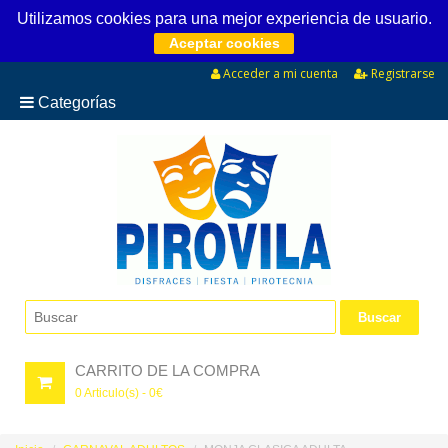
Utilizamos cookies para una mejor experiencia de usuario.
Aceptar cookies
Acceder a mi cuenta
Registrarse
Categorías
CARRITO DE LA COMPRA
0
Articulo(s) -
0
€