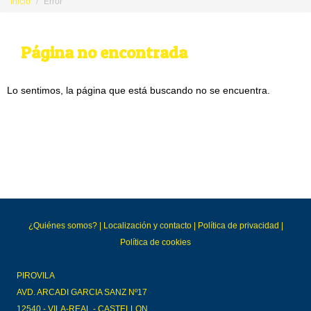
Inicio
Error
Página no encontrada
Lo sentimos, la página que está buscando no se encuentra.
¿Quiénes somos?
|
Localización y contacto
|
Política de privacidad
|
Política de cookies
PIROVILA
AVD. ARCADI GARCIA SANZ Nº17
12540 - VILA-REAL - CASTELLON