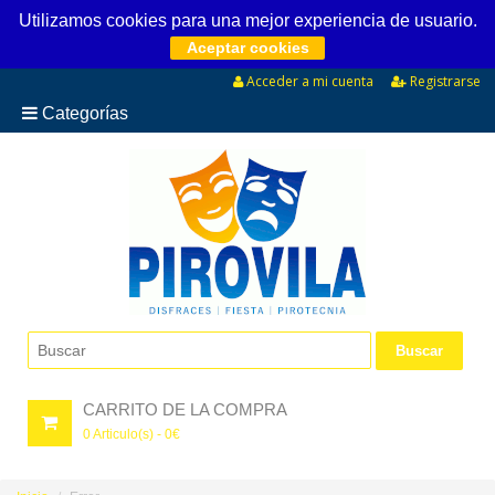
Utilizamos cookies para una mejor experiencia de usuario.
Aceptar cookies
Acceder a mi cuenta
Registrarse
Categorías
CARRITO DE LA COMPRA
0
Articulo(s) -
0
€