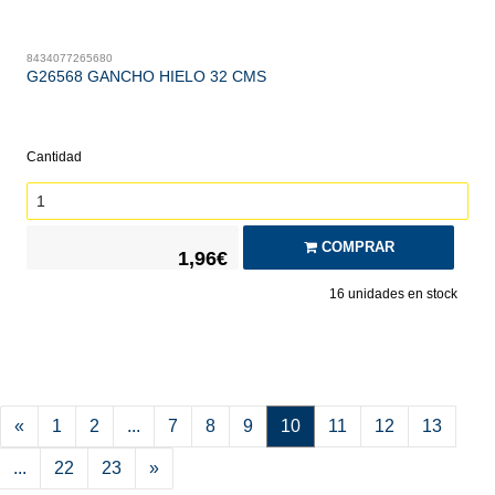
8434077265680
G26568 GANCHO HIELO 32 CMS
Cantidad
COMPRAR
1,96€
16
unidades en stock
«
1
2
...
7
8
9
10
11
12
13
...
22
23
»