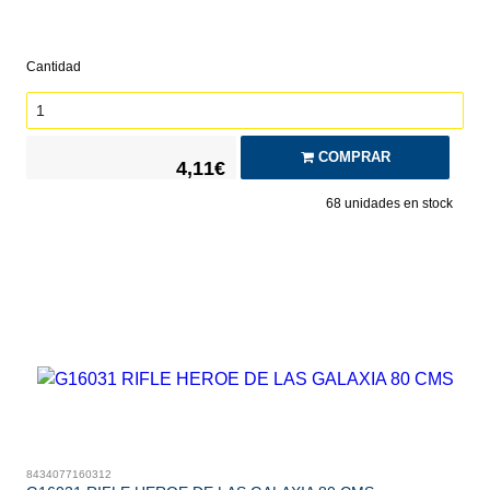
Cantidad
COMPRAR
4,11€
68
unidades en stock
8434077160312