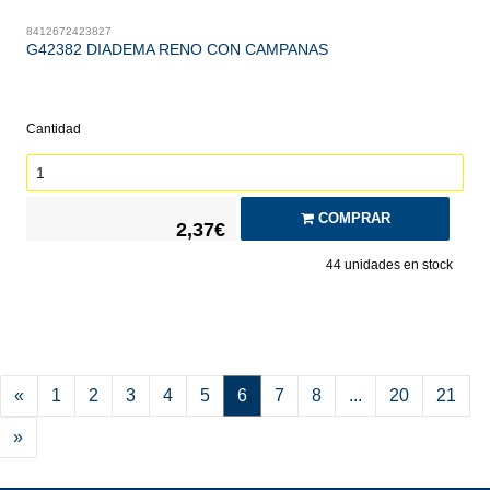
8412672423827
G42382 DIADEMA RENO CON CAMPANAS
Cantidad
COMPRAR
2,37€
44
unidades en stock
«
1
2
3
4
5
6
7
8
...
20
21
»