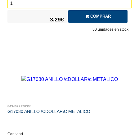
COMPRAR
3,29€
50
unidades en stock
8434077170304
G17030 ANILLO \CDOLLAR\C METALICO
Cantidad