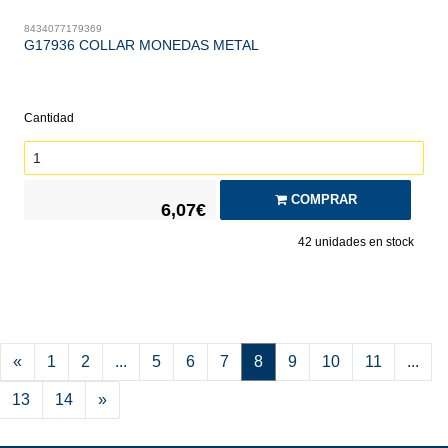
8434077179369
G17936 COLLAR MONEDAS METAL
Cantidad
COMPRAR
6,07€
42
unidades en stock
«
1
2
...
5
6
7
8
9
10
11
...
13
14
»