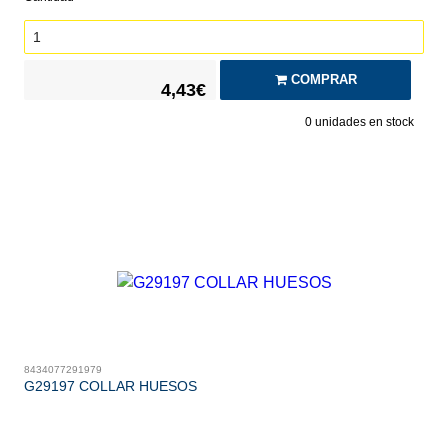
COMPRAR
4,43€
0
unidades en stock
8434077291979
G29197 COLLAR HUESOS