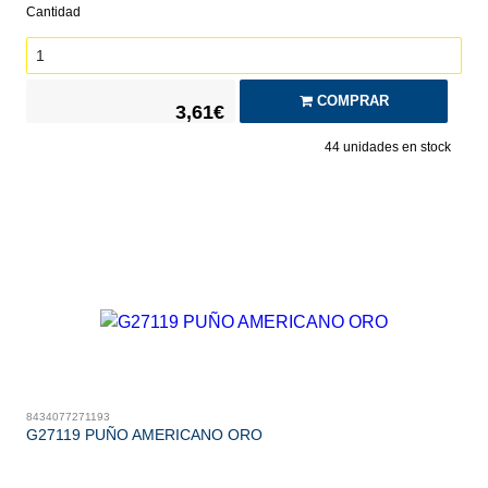
Cantidad
COMPRAR
3,61€
44
unidades en stock
8434077271193
G27119 PUÑO AMERICANO ORO